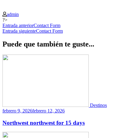
admin
?>
Navegación
Entrada anterior
Contact Form
Entrada siguiente
Contact Form
de
las
Puede que también te guste...
entradas
Destinos
febrero 9, 2026
febrero 12, 2026
Northwest northwest for 15 days