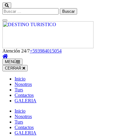
Saltar
al
Buscar:
contenido
(presiona
la
tecla
Intro)
Atención 24/7
+593984015054
MENÚ
CERRAR
Inicio
Nosotros
Turs
Contactos
GALERIA
Inicio
Nosotros
Turs
Contactos
GALERIA