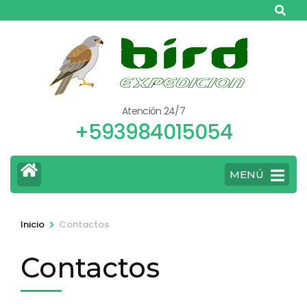
Saltar
al
contenido
(presiona
la
tecla
Atención 24/7
Intro)
+593984015054
MENÚ
>
Inicio
Contactos
Contactos