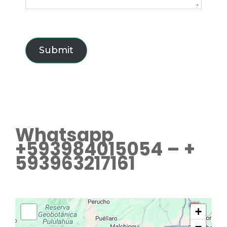
Submit
Whatsapp
+593984015054 – +
593963217161
+
−